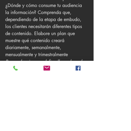
¿Dónde y cómo consume tu audiencia 
la información? Comprenda que, 
dependiendo de la etapa de embudo, 
los clientes necesitarán diferentes tipos 
de contenido. Elabore un plan que 
muestre qué contenido creará 
diariamente, semanalmente, 
mensualmente y trimestralmente 
Recuerde: siempre defina llamadas a la 
acción. ¿Qué quieres que tus 
consumidores de contenido hagan 
SIGUIENTE?
7. Crea un plan de amplificación 
de contenido
La realidad es que simplemente crear 
contenido no es suficiente. En muchos 
casos, necesita amplificarlo. 
Necesita 