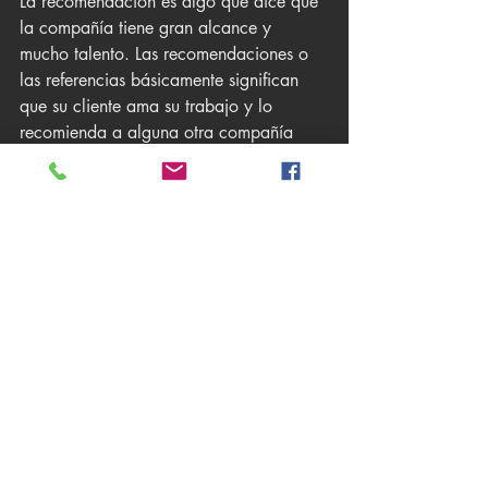
La recomendación es algo que dice que 
la compañía tiene gran alcance y 
mucho talento. Las recomendaciones o 
las referencias básicamente significan 
que su cliente ama su trabajo y lo 
recomienda a alguna otra compañía 
para que realice sus trabajos. Lo que 
muestra cuán efectivo es tu trabajo.
¿Cuáles son las herramientas y la 
certificación que tienen porque la 
mayoría de las empresas tendrán el 
logotipo de Google y Bing si tienen la 
certificación de ambos? Mientras que 
algunas agencias tendrán los logotipos 
de las herramientas pagas. 
Que muestra cuáles son las herramientas 
avanzadas que están usando.