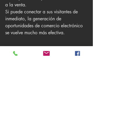
a la venta.
Si puede conectar a sus visitantes de 
inmediato, la generación de 
oportunidades de comercio electrónico 
se vuelve mucho más efectiva.
5. Mantener al lector en el sitio.
En muchos casos, cuando se trata de la 
nutrición de leads
 de comercio 
electrónico, solo tiene una visita para 
conseguir la venta. Obviamente, usted 
quiere mantener a su visitante en el sitio 
el mayor tiempo posible.
Probar diferentes formas de inscripción 
puede ayudar. Si captura la información 
de contacto de su cliente potencial, 