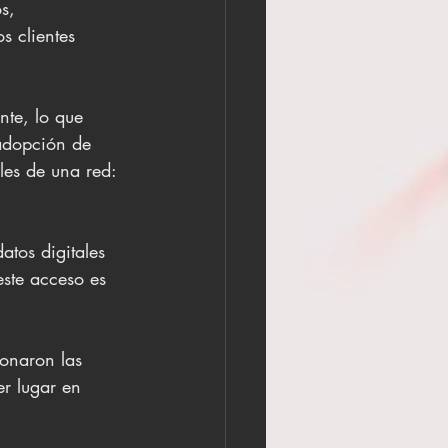
s, 
 clientes 
te, lo que 
 adopción de 
les de una red:
atos digitales 
ste acceso es 
ionaron las 
r lugar en 