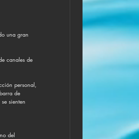
 
do una gran 
de canales de 
cción personal, 
 barra de 
se sienten 
no del 