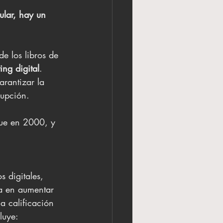
ular, hay un 
e los libros de 
ing digital
. 
rantizar la 
rupción.
fue en 2000, y 
 digitales, 
ca en aumentar 
la calificación 
luye: