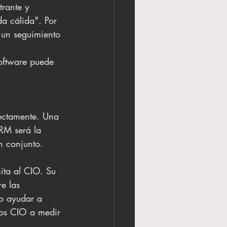
rante y 
a cálida". Por 
 un seguimiento 
oftware puede 
rectamente. Una 
RM será la 
n conjunto.
mita al CIO. Su 
e las 
o ayudar a 
los CIO a medir 