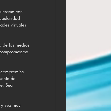
ucrarse con 
opularidad 
ades virtuales 
o de los medios 
 comprometerse 
y compromiso 
uente de 
te. Sea 
, y sea muy 