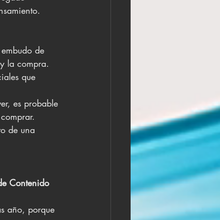
ensamiento.
el embudo de 
 y la compra. 
iales que 
er, es probable 
 comprar. 
to de una 
de Contenido
s año, porque 