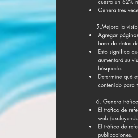
cuesta un 62% m
Genera tres vece
     5.Mejora la v
Agregar páginas
base de datos d
Esto significa q
aumentará su vis
búsqueda. 
Determine qué es
contenido para t
     6. Genera tráf
El tráfico de ref
web (excluyendo 
El tráfico de re
publicaciones. 