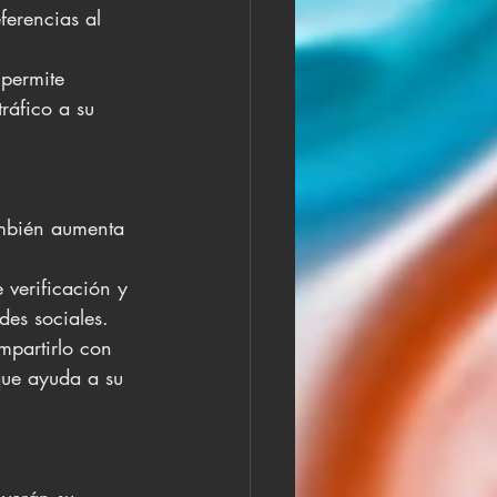
ferencias al 
 permite 
tráfico a su 
ambién aumenta 
 verificación y 
des sociales.
mpartirlo con 
que ayuda a su 