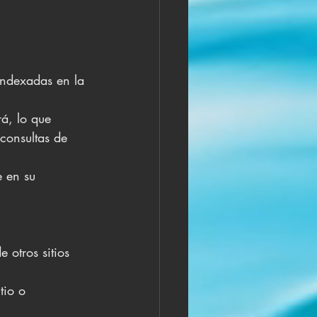
indexadas en la 
á, lo que 
consultas de 
e en su 
.
 otros sitios 
tio o 