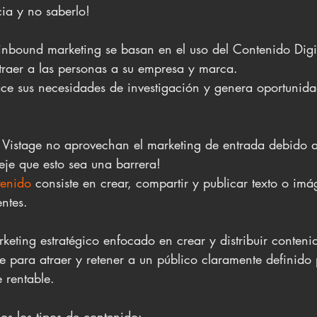
cia y no saberlo!
inbound marketing se basan en el uso del Contenido Digi
raer a las personas a su empresa y marca. 
face sus necesidades de investigación y genera oportunida
istage no aprovechan el marketing de entrada debido a 
je que esto sea una barrera! 
tenido
 consiste en crear, compartir y publicar texto o im
entes.
eting estratégico enfocado en crear y distribuir contenid
te para atraer y retener a un público claramente definido
 rentable.
s los tipos de contenido: