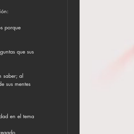
ión:
s porque 
guntas que sus 
 saber; al 
de sus mentes 
dad en el tema 
gregado 