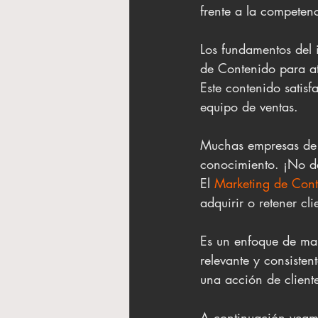
frente a la competen
Los fundamentos del 
de Contenido para at
Este contenido satis
equipo de ventas.
Muchas empresas de V
conocimiento. ¡No de
El 
Marketing de Con
adquirir o retener cli
Es un enfoque de mark
relevante y consisten
una acción de cliente
A continuación veamo