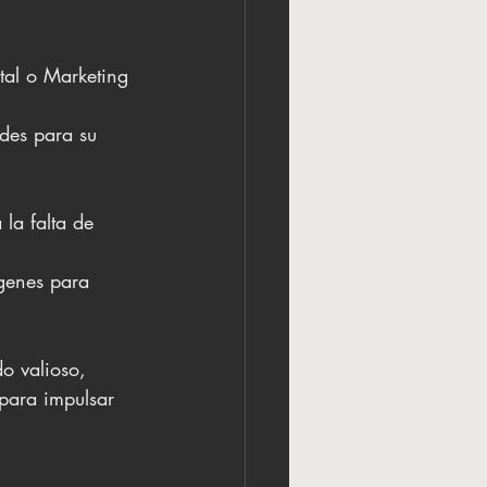
tal o Marketing 
des para su 
la falta de 
ágenes para 
o valioso, 
 para impulsar 