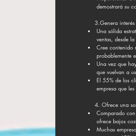
demostrará su co
     3.Genera inter
Una sólida estra
ventas, desde la
Cree contenido r
probablemente est
Una vez que haya
que vuelvan a u
El 55% de los cl
empresa que les
     4. Ofrece una
Comparado con o
ofrece bajos cost
Muchas empresas