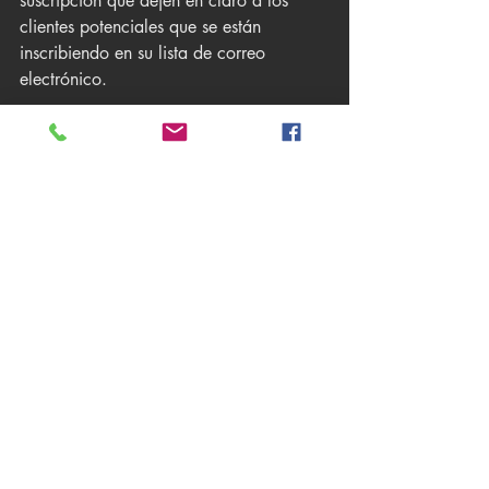
suscripción que dejen en claro a los 
clientes potenciales que se están 
inscribiendo en su lista de correo 
electrónico.
Luego, ayúdales a saber qué esperar de 
usted con una página de confirmación y 
una serie de correos electrónicos de 
bienvenida que informarán a los nuevos 
suscriptores acerca de lo que recibirán 
(cupones de descuento, información de 
productos, anuncios de ventas, etc.) y 
con qué frecuencia los recibirán. 
Facilitar la cancelación de la 
suscripción a sus suscriptores de su lista 
de email marketing también es una 
estrategia de marketing por email 
marketing esencial. De acuerdo con una 