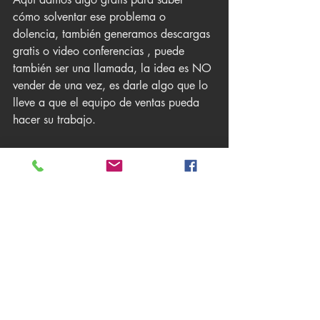
cómo solventar ese problema o 
dolencia, también generamos descargas 
gratis o video conferencias , puede 
también ser una llamada, la idea es NO 
vender de una vez, es darle algo que lo 
lleve a que el equipo de ventas pueda 
hacer su trabajo.
En Lagencita te recomendamos el uso de 
herramientas de marketing digital como 
Clientify
 para que puedas crear 
embudos de ventas efectivos en tu 
negocio.
#embudodeventas
#inboundmarketing
#posicionamiento
#seo