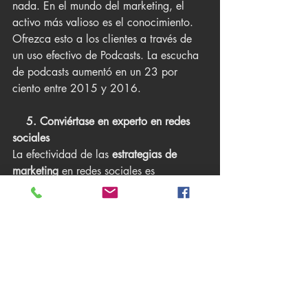
nada. En el mundo del marketing, el 
activo más valioso es el conocimiento. 
Ofrezca esto a los clientes a través de 
un uso efectivo de Podcasts. La escucha 
de podcasts aumentó en un 23 por 
ciento entre 2015 y 2016.
    5. Conviértase en experto en redes 
sociales
La efectividad de las 
estrategias de 
marketing 
en redes sociales es 
polémica. Mientras que algunas 
personas dicen que es una completa 
pérdida de tiempo, las cifras sugieren lo 
contrario. Después de todo, la amplitud 
de la participación del público no tiene 
paralelo.
El 72 por ciento de los usuarios 
adultos de Internet utilizan 