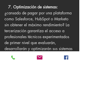
   7. Optimización de sistemas:
¿cansado de pagar por una plataforma 
como Salesforce, HubSpot o Marketo 
sin obtener el máximo rendimiento? La 
tercerización garantiza el acceso a 
profesionales técnicos experimentados 
de primer nivel que evaluarán, 
desarrollarán y optimizarán sus sistemas 
existentes para asegurarse de que están 
devolviendo un ROI positivo.
   8. Crecimiento de los empleados:
cuando se realiza correctamente, la 
subcontratación se puede utilizar como 
un método para enseñar a los miembros 
de su organización cómo realizar tareas 
por sí mismos y cómo usar los sistemas 
que se crean para desarrollar las 