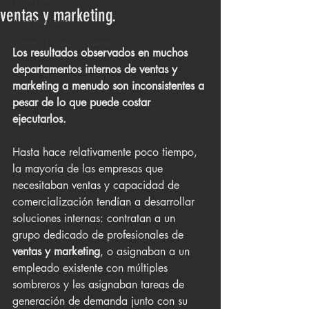
ventas y marketing.
Tu comunidad
Consejos para bloguear
Los resultados observados en muchos 
departamentos internos de ventas y 
marketing a menudo son inconsistentes a 
pesar de lo que puede costar 
ejecutarlos. 
Hasta hace relativamente poco tiempo, 
la mayoría de las empresas que 
necesitaban ventas y capacidad de 
comercialización tendían a desarrollar 
soluciones internas: contratan a un 
grupo dedicado de profesionales de 
ventas y marketing
, o asignaban a un 
empleado existente con múltiples 
sombreros y les asignaban tareas de 
generación de demanda junto con su 