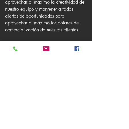
aprovechar al máximo la creatividad de 
nuestro equipo y mantener a todos 
alertas de oportunidades para 
aprovechar al máximo los dólares de 
comercialización de nuestros clientes.
3. Colaboración y respeto mutuo 
por múltiples perspectivas
Los miembros del personal de marketing 
interno son expertos en la marca de la 
compañía y están inmersos en la 
realidad cotidiana de su industria.
 Esto les da una perspectiva interna, 
pero también les puede dificultar ver su 
organización de la misma manera que 
otros. Las agencias brindan una 
perspectiva externa valiosa que puede 