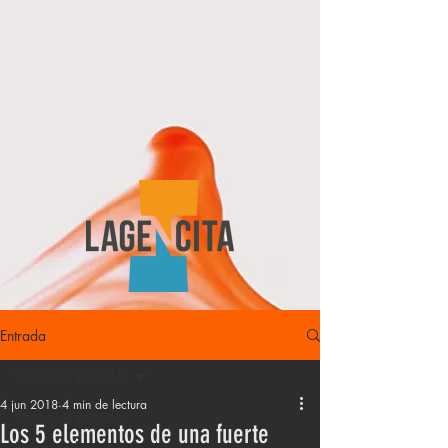
Entrada
Todas las entradas
4 jun 2018
4 min de lectura
Todas las entradas
Los 5 elementos de una fuerte
Empezando