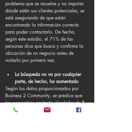
problema que se resuelve y no importa 
dónde estén sus clientes potenciales, se 
está asegurando de que están 
encontrando la información correcta 
para poder contactarlo. De hecho, 
según este estudio, el 71% de las 
personas dice que busca y confirma la 
ubicación de un negocio antes de 
visitarlo por primera vez.
La búsqueda no va por cualquier 
parte, de hecho, ha aumentado
Según los datos proporcionados por 
Business 2 Community, se predice que 
las compañías gastarán alrededor de $ 
79 mil millones en SEO para el año 
2020. Además, el número de 
búsquedas "Google" puras ha seguido 
aumentando.