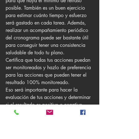
para que haya el mínimo de retraso 
posible. También es un buen ejercicio 
para estimar cuánto tiempo y esfuerzo 
será gastado en cada tarea. Además, 
realizar un acompañamiento periódico 
del cronograma puede ser bastante útil 
para conseguir tener una consistencia 
saludable de todo tu plano. 
Certifica que todas tus acciones puedan 
ser monitoreadas y hazlo de preferencia 
para las acciones que pueden tener el 
resultado 100% monitoreado.
Eso será importante para hacer la 
evaluación de tus acciones y determinar 
si el resultado es positivo o negativo. 
Luego de terminar cada tarea 
importante, haz el ejercicio de evaluar 
todos los números e identificar puntos de 
mejoras en el proceso o tarea para 